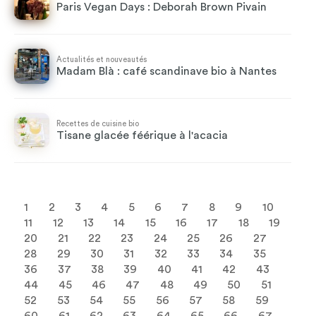
Paris Vegan Days : Deborah Brown Pivain
Actualités et nouveautés
Madam Blà : café scandinave bio à Nantes
Recettes de cuisine bio
Tisane glacée féérique à l'acacia
1
2
3
4
5
6
7
8
9
10
11
12
13
14
15
16
17
18
19
20
21
22
23
24
25
26
27
28
29
30
31
32
33
34
35
36
37
38
39
40
41
42
43
44
45
46
47
48
49
50
51
52
53
54
55
56
57
58
59