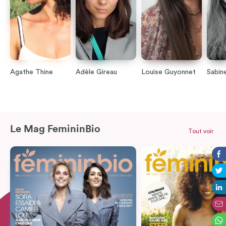
Agathe Thine
Adèle Gireau
Louise Guyonnet
Sabin
Le Mag FemininBio
Tout voir