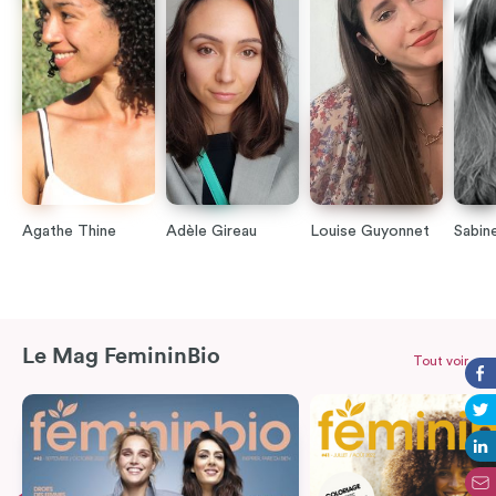
Agathe Thine
Adèle Gireau
Louise Guyonnet
Sabin
Le Mag FemininBio
Tout voir