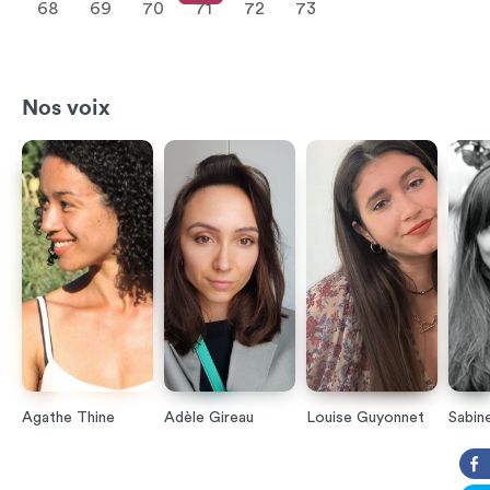
68
69
70
71
72
73
Nos voix
Agathe Thine
Adèle Gireau
Louise Guyonnet
Sabin