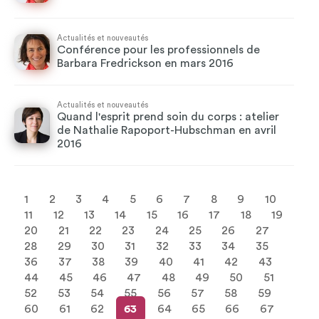
Actualités et nouveautés
Conférence pour les professionnels de
Barbara Fredrickson en mars 2016
Actualités et nouveautés
Quand l'esprit prend soin du corps : atelier
de Nathalie Rapoport-Hubschman en avril
2016
1
2
3
4
5
6
7
8
9
10
11
12
13
14
15
16
17
18
19
20
21
22
23
24
25
26
27
28
29
30
31
32
33
34
35
36
37
38
39
40
41
42
43
44
45
46
47
48
49
50
51
52
53
54
55
56
57
58
59
60
61
62
63
64
65
66
67