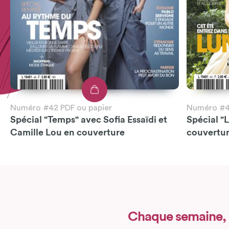
Numéro #42 PDF ou papier
Numéro #41
Spécial "Temps" avec Sofia Essaïdi et
Spécial "
Camille Lou en couverture
couvertu
Chaque semaine,