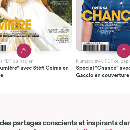
 PDF ou papier
Numéro #40 PDF ou papi
Lumière" avec Stéfi Celma en
Spécial "Chance" ave
re
Gaccio en couverture
des partages conscients et inspirants dan