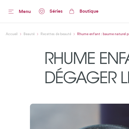
Séries
Boutique
Menu
Accueil
Beauté
Recettes de beauté
Rhume enfant : baume naturel p
RHUME ENF
DÉGAGER L