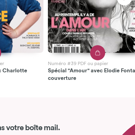
er
Numéro #39 PDF ou papier
c Charlotte
Spécial "Amour" avec Elodie Font
couverture
s votre boîte mail.