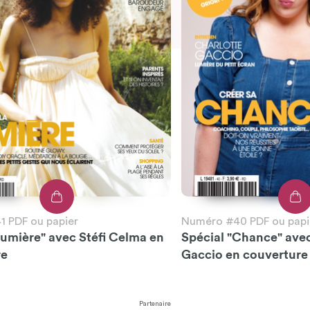
 PDF ou papier
Numéro #40 PDF ou papi
Lumière" avec Stéfi Celma en
Spécial "Chance" ave
re
Gaccio en couverture
Partenaire