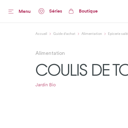
Séries
Boutique
Menu
Accueil
Guide d'achat
Alimentation
Epicerie salé
Alimentation
COULIS DE T
Jardin Bio