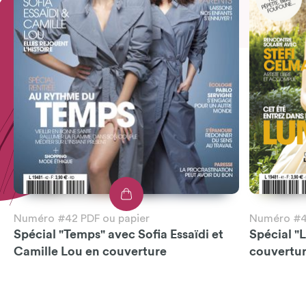
Numéro #42 PDF ou papier
Numéro #41
Spécial "Temps" avec Sofia Essaïdi et
Spécial "
Camille Lou en couverture
couvertu