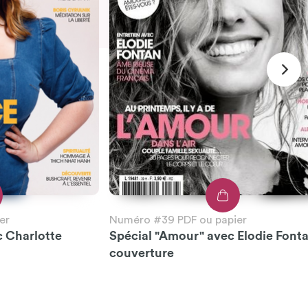
er
Numéro #39 PDF ou papier
c Charlotte
Spécial "Amour" avec Elodie Font
couverture