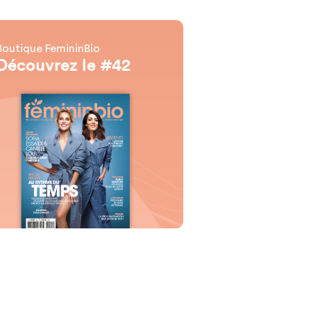
Boutique FemininBio
Découvrez le #42