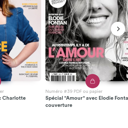
er
Numéro #39 PDF ou papier
c Charlotte
Spécial "Amour" avec Elodie Font
couverture