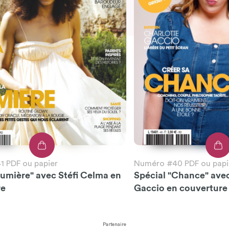
 PDF ou papier
Numéro #40 PDF ou papi
Lumière" avec Stéfi Celma en
Spécial "Chance" ave
re
Gaccio en couverture
Partenaire