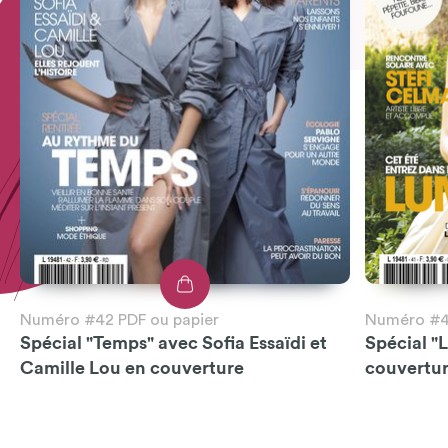
Numéro #42 PDF ou papier
Numéro #41
Spécial "Temps" avec Sofia Essaïdi et
Spécial "
Camille Lou en couverture
couvertu