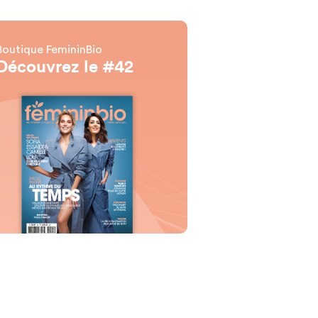
Boutique FemininBio
Découvrez le #42