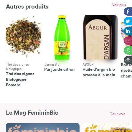
Voir plus
Autres produits
Thé des vignes
Jardin Bio
ABGUR
Box r
biologique
Pur jus de citron
Huile d'argan bio
risot
Thé des vignes
pressée à la main
cham
Biologique
Pomerol
Le Mag FemininBio
Tout voir