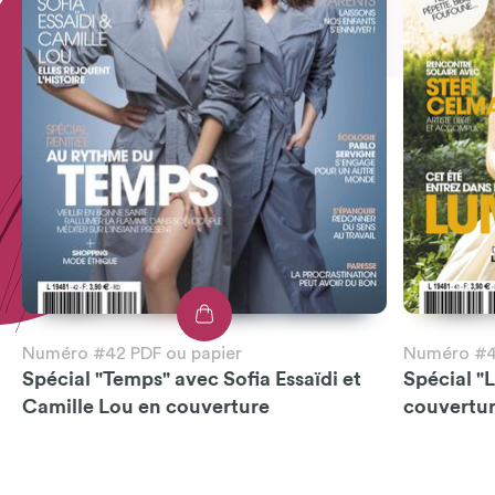
Numéro #42 PDF ou papier
Numéro #41
Spécial "Temps" avec Sofia Essaïdi et
Spécial "
Camille Lou en couverture
couvertu