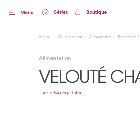
Séries
Boutique
Menu
Accueil
Guide d'achat
Alimentation
Epicerie salé
Alimentation
VELOUTÉ CH
Jardin Bio Equitable