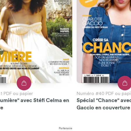
 PDF ou papier
Numéro #40 PDF ou papi
Lumière" avec Stéfi Celma en
Spécial "Chance" ave
re
Gaccio en couverture
Partenaire