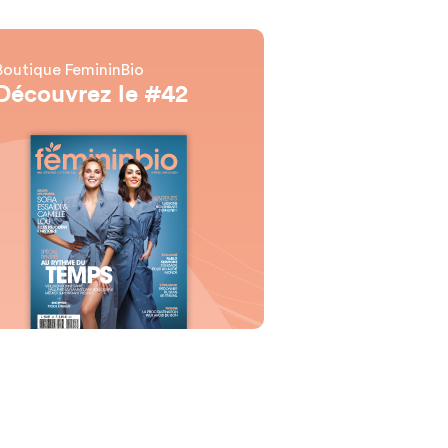
Boutique FemininBio
Découvrez le #42