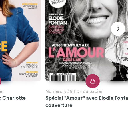
er
Numéro #39 PDF ou papier
c Charlotte
Spécial "Amour" avec Elodie Font
couverture