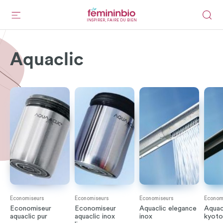
INSPIRER, FAIRE DU BIEN
Aquaclic
Economiseurs
Economiseurs
Economiseurs
Econom
Economiseur
Economiseur
Aquaclic elegance
Aquac
aquaclic pur
aquaclic inox
inox
kyoto