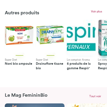
Voir plus
Autres produits
Super Diet
Super Diet
Le comptoir Aroma
Le com
Noni bio ampoule
Drainaflore tisane
5 produits de la
Spray
bio
gamme Respir'
Respi
Le Mag FemininBio
Tout voir