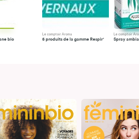
Le comptoir Aroma
Le comptoir Ar
sane bio
5 produits de la gamme Respir'
Spray ambian