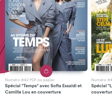
Numéro #42 PDF ou papier
Numéro #41
Spécial "Temps" avec Sofia Essaïdi et
Spécial "
Camille Lou en couverture
couvertu