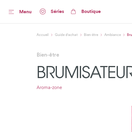
Séries
Boutique
Menu
Accueil
Guide d'achat
Bien-être
Ambiance
Br
Bien-être
BRUMISATEUR
Aroma-zone