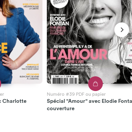
er
Numéro #39 PDF ou papier
c Charlotte
Spécial "Amour" avec Elodie Font
couverture