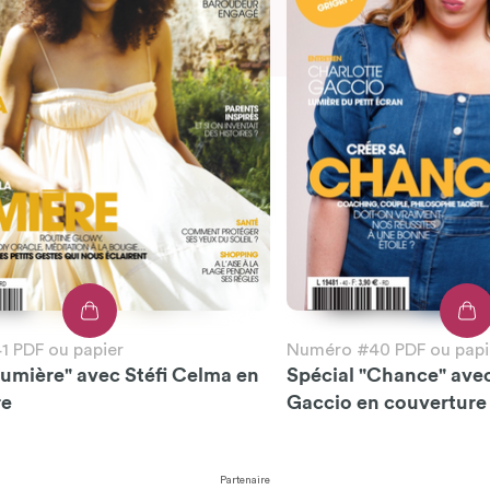
 PDF ou papier
Numéro #40 PDF ou papi
Lumière" avec Stéfi Celma en
Spécial "Chance" ave
re
Gaccio en couverture
Partenaire