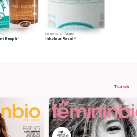
oma
Le comptoir Aroma
Le comptoir 
t Respir'
Inhaleur Respir'
Baume Resp
Tout voir