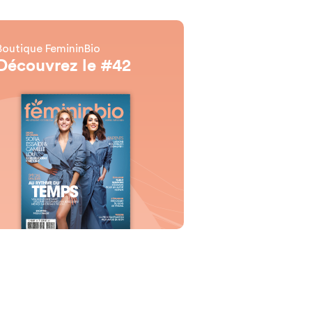
Boutique FemininBio
Découvrez le #42