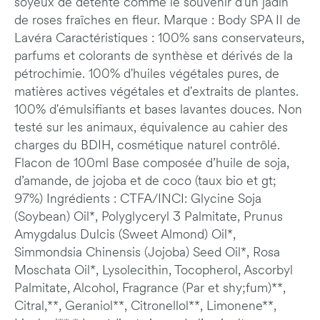
soyeux de détente comme le souvenir d'un jadin
de roses fraîches en fleur. Marque : Body SPA II de
Lavéra Caractéristiques : 100% sans conservateurs,
parfums et colorants de synthèse et dérivés de la
pétrochimie. 100% d'huiles végétales pures, de
matières actives végétales et d'extraits de plantes.
100% d'émulsifiants et bases lavantes douces. Non
testé sur les animaux, équivalence au cahier des
charges du BDIH, cosmétique naturel contrôlé.
Flacon de 100ml Base composée d’huile de soja,
d’amande, de jojoba et de coco (taux bio et gt;
97%) Ingrédients : CTFA/INCI: Glycine Soja
(Soybean) Oil*, Polyglyceryl 3 Palmitate, Prunus
Amygdalus Dulcis (Sweet Almond) Oil*,
Simmondsia Chinensis (Jojoba) Seed Oil*, Rosa
Moschata Oil*, Lysolecithin, Tocopherol, Ascorbyl
Palmitate, Alcohol, Fragrance (Par et shy;fum)**,
Citral,**, Geraniol**, Citronellol**, Limonene**,