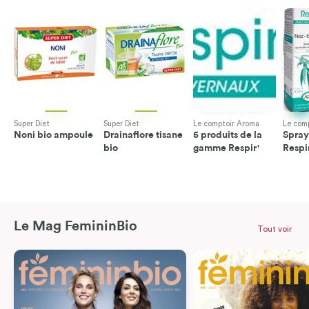
Super Diet
Super Diet
Le comptoir Aroma
Le com
Noni bio ampoule
Drainaflore tisane
5 produits de la
Spray
bio
gamme Respir'
Respi
Le Mag FemininBio
Tout voir