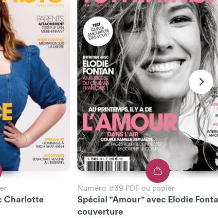
er
Numéro #39 PDF ou papier
c Charlotte
Spécial "Amour" avec Elodie Font
couverture