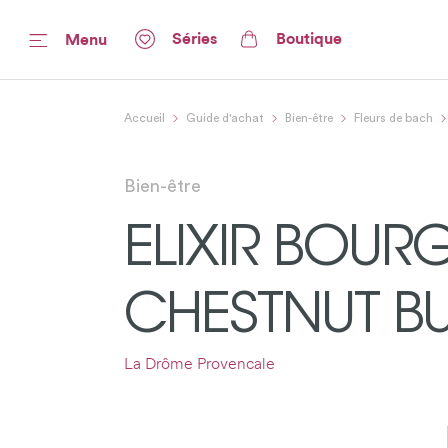
Séries
Boutique
Menu
Accueil
Guide d'achat
Bien-être
Fleurs de bach
Bien-être
ELIXIR BOU
CHESTNUT BU
La Drôme Provencale