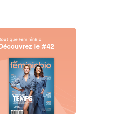
Boutique FemininBio
Découvrez le #42