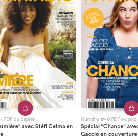
 PDF ou papier
Numéro #40 PDF ou papi
Lumière" avec Stéfi Celma en
Spécial "Chance" ave
re
Gaccio en couverture