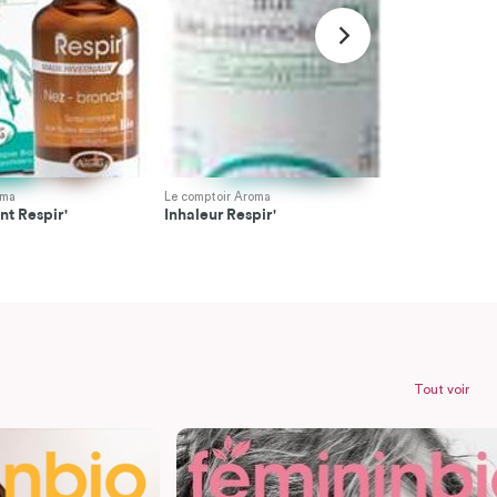
oma
Le comptoir Aroma
Le comptoir 
t Respir'
Inhaleur Respir'
Baume Resp
Tout voir