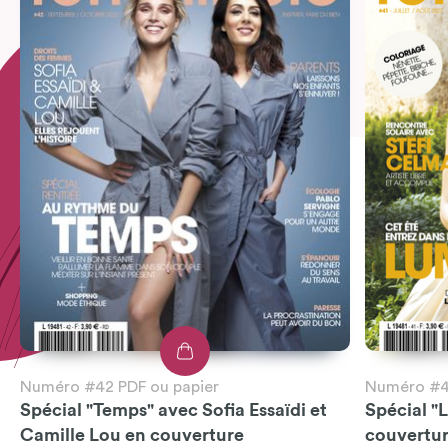
Numéro #42 PDF ou papier
Numéro #41
Spécial "Temps" avec Sofia Essaïdi et
Spécial "
Camille Lou en couverture
couvertu