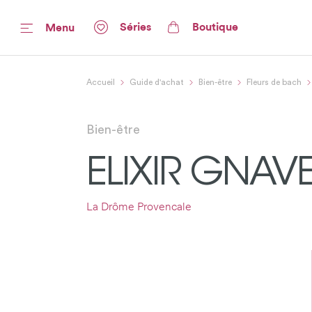
Séries
Boutique
Menu
Accueil
Guide d'achat
Bien-être
Fleurs de bach
Bien-être
ELIXIR GNAV
La Drôme Provencale