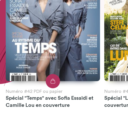
Numéro #42 PDF ou papier
Numéro #41
Spécial "Temps" avec Sofia Essaïdi et
Spécial "
Camille Lou en couverture
couvertu