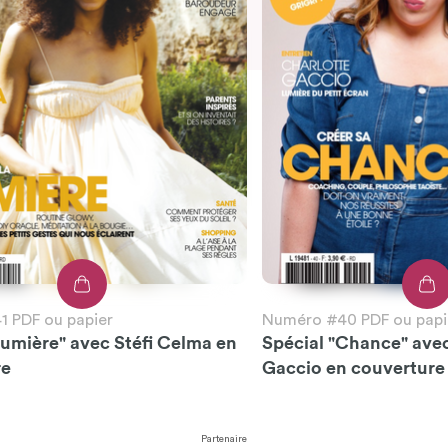
 PDF ou papier
Numéro #40 PDF ou papi
Lumière" avec Stéfi Celma en
Spécial "Chance" ave
re
Gaccio en couverture
Partenaire