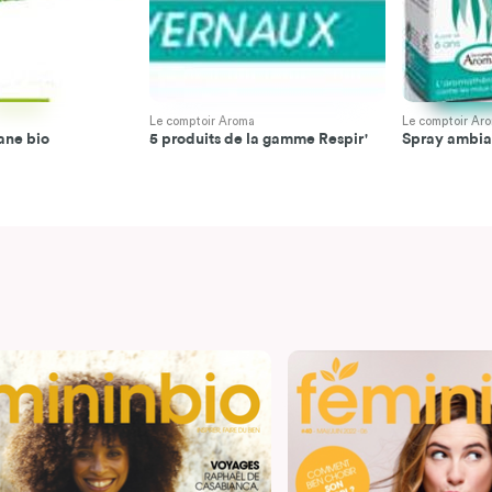
Le comptoir Aroma
Le comptoir Ar
sane bio
5 produits de la gamme Respir'
Spray ambian