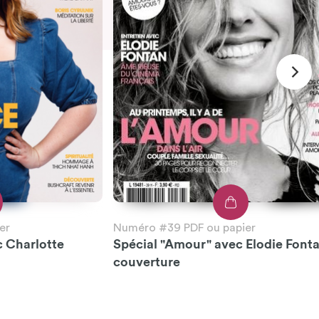
er
Numéro #39 PDF ou papier
c Charlotte
Spécial "Amour" avec Elodie Font
couverture