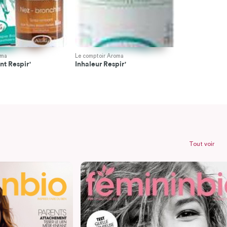
oma
Le comptoir Aroma
Le comptoir 
t Respir'
Inhaleur Respir'
Baume Resp
Tout voir