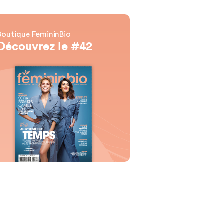
Boutique FemininBio
Découvrez le #42