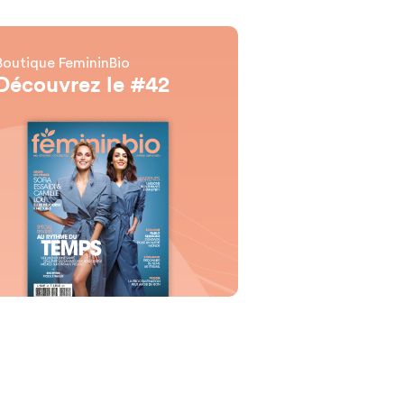
Boutique FemininBio
Découvrez le #42