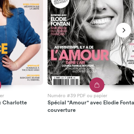
er
Numéro #39 PDF ou papier
c Charlotte
Spécial "Amour" avec Elodie Font
couverture