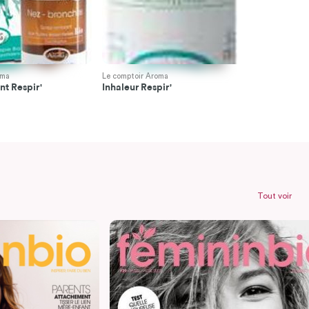
oma
Le comptoir Aroma
Le comptoir 
t Respir'
Inhaleur Respir'
Baume Resp
Tout voir