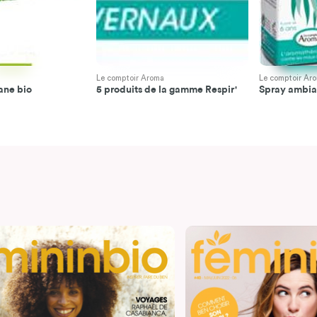
Le comptoir Aroma
Le comptoir Ar
sane bio
5 produits de la gamme Respir'
Spray ambian