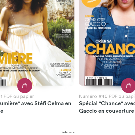
 PDF ou papier
Numéro #40 PDF ou papi
Lumière" avec Stéfi Celma en
Spécial "Chance" ave
re
Gaccio en couverture
Partenaire