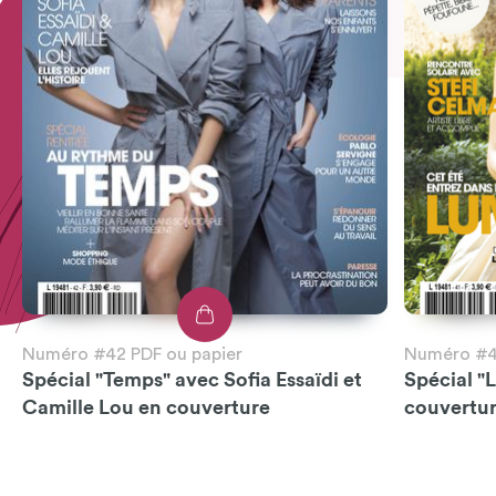
Numéro #42 PDF ou papier
Numéro #41
Spécial "Temps" avec Sofia Essaïdi et
Spécial "
Camille Lou en couverture
couvertu