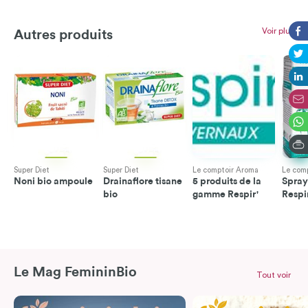
Voir plus
Autres produits
Super Diet
Super Diet
Le comptoir Aroma
Le com
Noni bio ampoule
Drainaflore tisane
5 produits de la
Spray
bio
gamme Respir'
Respi
Le Mag FemininBio
Tout voir