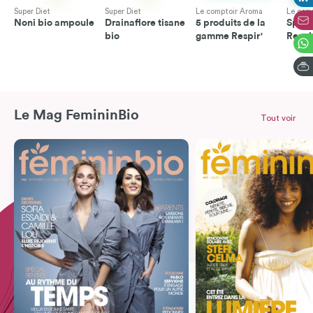
Super Diet
Super Diet
Le comptoir Aroma
Le com
Noni bio ampoule
Drainaflore tisane
5 produits de la
Spray
bio
gamme Respir'
Respi
Le Mag FemininBio
Tout voir