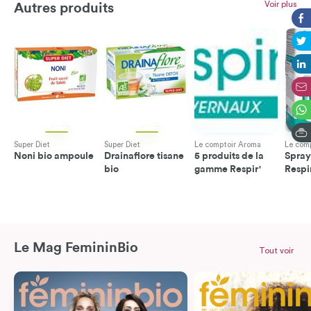
Voir plus
Autres produits
Super Diet
Super Diet
Le comptoir Aroma
Le com
Noni bio ampoule
Drainaflore tisane
5 produits de la
Spray
bio
gamme Respir'
Respi
Le Mag FemininBio
Tout voir