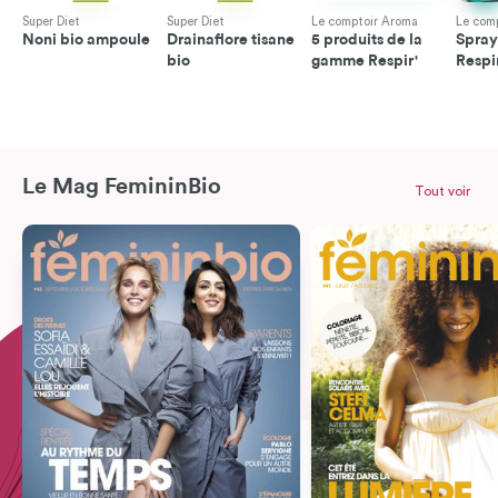
Super Diet
Super Diet
Le comptoir Aroma
Le com
Noni bio ampoule
Drainaflore tisane
5 produits de la
Spray
bio
gamme Respir'
Respi
Le Mag FemininBio
Tout voir