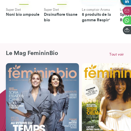
Super Diet
Super Diet
Le comptoir Aroma
Le com
Noni bio ampoule
Drainaflore tisane
5 produits de la
Spray
bio
gamme Respir'
Respi
Le Mag FemininBio
Tout voir