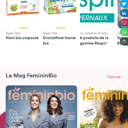
Super Diet
Super Diet
Le comptoir Aroma
Le com
Noni bio ampoule
Drainaflore tisane
5 produits de la
Spray
bio
gamme Respir'
Respi
Le Mag FemininBio
Tout voir