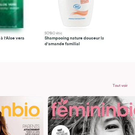
SO'BiO étic
SO'BiO étic
 l'Aloe vera
Shampooing nature douceur lait
Shampooin
d'amande familial
pomme vert
Tout voir