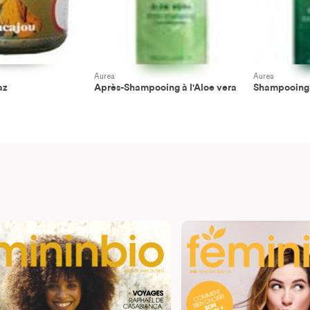
Aurea
Aurea
az
Après-Shampooing à l'Aloe vera
Shampooing à