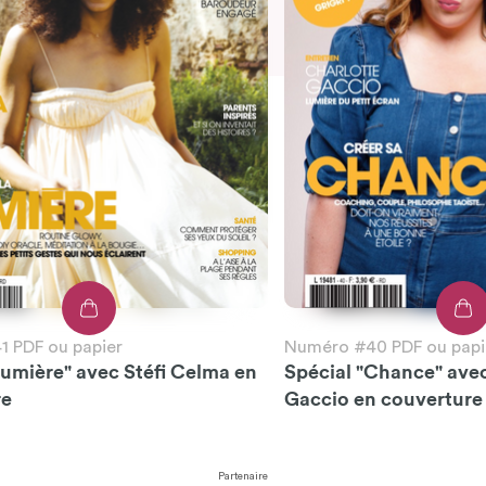
 PDF ou papier
Numéro #40 PDF ou papi
Lumière" avec Stéfi Celma en
Spécial "Chance" ave
re
Gaccio en couverture
Partenaire