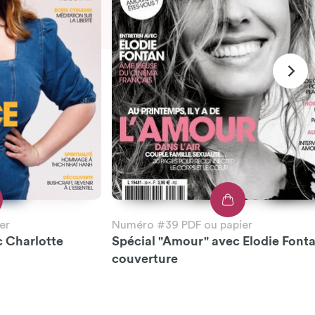
er
Numéro #39 PDF ou papier
c Charlotte
Spécial "Amour" avec Elodie Font
couverture