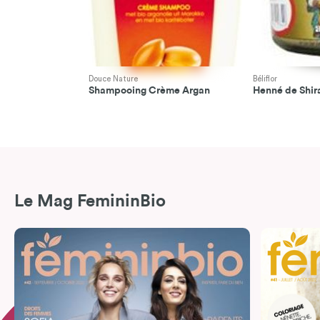
Douce Nature
Béliflor
Shampooing Crème Argan
Henné de Shir
Le Mag FemininBio