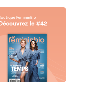
Boutique FemininBio
Découvrez le #42