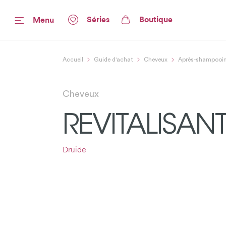
Séries
Boutique
Menu
Accueil
Guide d'achat
Cheveux
Après-shampooi
Cheveux
REVITALISANT
Druide