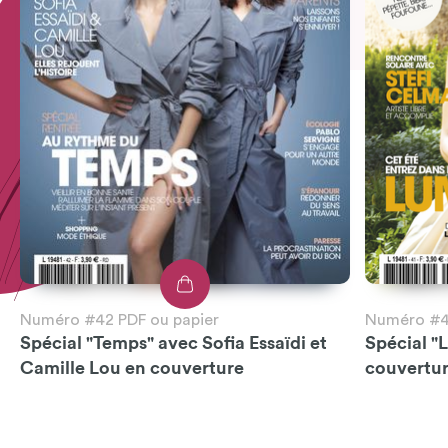
Numéro #42 PDF ou papier
Numéro #41
Spécial "Temps" avec Sofia Essaïdi et
Spécial "
Camille Lou en couverture
couvertu