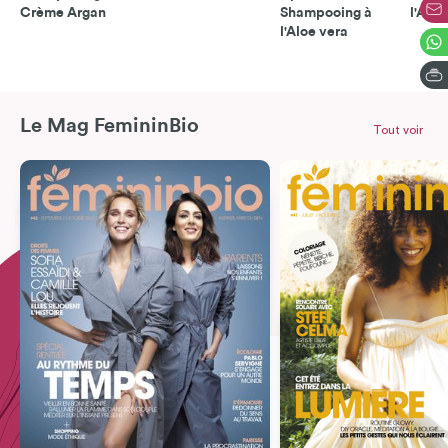
Crème Argan
Shampooing à
l'Aloe
l'Aloe vera
Le Mag FemininBio
Tout voir