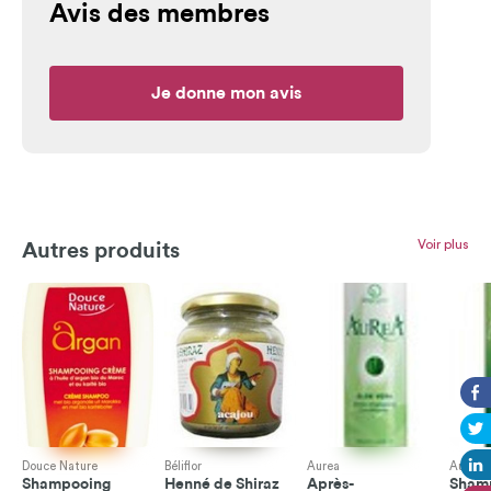
Avis des membres
Je donne mon avis
Voir plus
Autres produits
Douce Nature
Béliflor
Aurea
Aurea
Shampooing
Henné de Shiraz
Après-
Sham