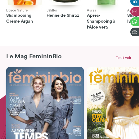
Douce Nature
Béliflor
Aurea
Aurea
Shampooing
Henné de Shiraz
Après-
Sham
Crème Argan
Shampooing à
l'Aloe
l'Aloe vera
Le Mag FemininBio
Tout voir