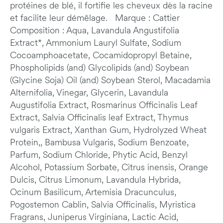
protéines de blé, il fortifie les cheveux dès la racine
et facilite leur démêlage. Marque : Cattier
Composition : Aqua, Lavandula Angustifolia
Extract*, Ammonium Lauryl Sulfate, Sodium
Cocoamphoacetate, Cocamidopropyl Betaine,
Phospholipids (and) Glycolipids (and) Soybean
(Glycine Soja) Oil (and) Soybean Sterol, Macadamia
Alternifolia, Vinegar, Glycerin, Lavandula
Augustifolia Extract, Rosmarinus Officinalis Leaf
Extract, Salvia Officinalis leaf Extract, Thymus
vulgaris Extract, Xanthan Gum, Hydrolyzed Wheat
Protein,, Bambusa Vulgaris, Sodium Benzoate,
Parfum, Sodium Chloride, Phytic Acid, Benzyl
Alcohol, Potassium Sorbate, Citrus inensis, Orange
Dulcis, Citrus Limonum, Lavandula Hybrida,
Ocinum Basilicum, Artemisia Dracunculus,
Pogostemon Cablin, Salvia Officinalis, Myristica
Fragrans, Juniperus Virginiana, Lactic Acid,