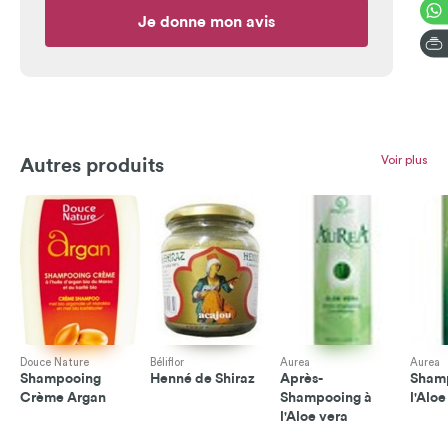
Je donne mon avis
Voir plus
Autres produits
Douce Nature
Béliflor
Aurea
Aurea
Shampooing
Henné de Shiraz
Après-
Sham
Crème Argan
Shampooing à
l'Aloe
l'Aloe vera