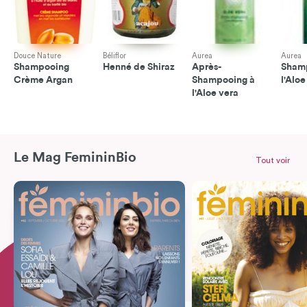
Douce Nature
Béliflor
Aurea
Aurea
Shampooing
Henné de Shiraz
Après-
Sham
Crème Argan
Shampooing à
l'Aloe
l'Aloe vera
Le Mag FemininBio
Tout voir