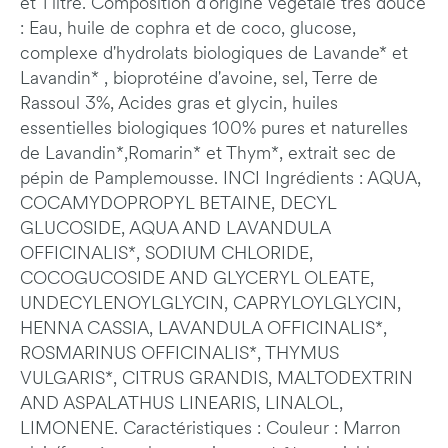
et 1 litre. Composition d'origine végétale très douce
: Eau, huile de cophra et de coco, glucose,
complexe d'hydrolats biologiques de Lavande* et
Lavandin* , bioprotéine d'avoine, sel, Terre de
Rassoul 3%, Acides gras et glycin, huiles
essentielles biologiques 100% pures et naturelles
de Lavandin*,Romarin* et Thym*, extrait sec de
pépin de Pamplemousse. INCI Ingrédients : AQUA,
COCAMYDOPROPYL BETAINE, DECYL
GLUCOSIDE, AQUA AND LAVANDULA
OFFICINALIS*, SODIUM CHLORIDE,
COCOGUCOSIDE AND GLYCERYL OLEATE,
UNDECYLENOYLGLYCIN, CAPRYLOYLGLYCIN,
HENNA CASSIA, LAVANDULA OFFICINALIS*,
ROSMARINUS OFFICINALIS*, THYMUS
VULGARIS*, CITRUS GRANDIS, MALTODEXTRIN
AND ASPALATHUS LINEARIS, LINALOL,
LIMONENE. Caractéristiques : Couleur : Marron