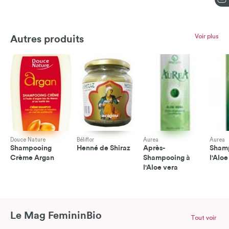
Voir plus
Autres produits
Douce Nature
Béliflor
Aurea
Aurea
Shampooing
Henné de Shiraz
Après-
Sham
Crème Argan
Shampooing à
l'Aloe
l'Aloe vera
Le Mag FemininBio
Tout voir