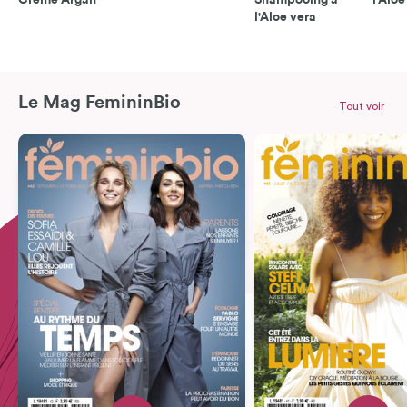
Crème Argan
Shampooing à
l'Aloe
l'Aloe vera
Le Mag FemininBio
Tout voir