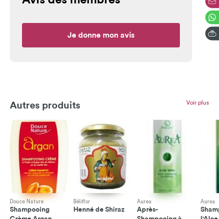
Avis des membres
Je donne mon avis
Voir plus
Autres produits
Douce Nature
Béliflor
Aurea
Aurea
Shampooing
Henné de Shiraz
Après-
Sham