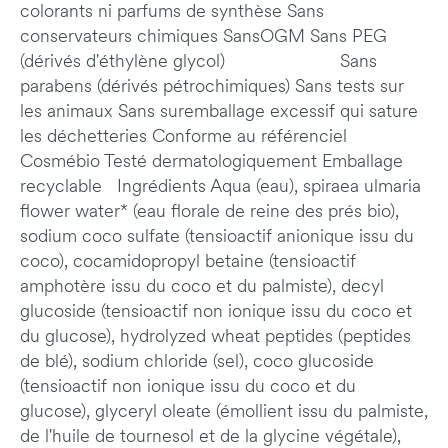
colorants ni parfums de synthèse Sans
conservateurs chimiques SansOGM Sans PEG
(dérivés d'éthylène glycol) Sans
parabens (dérivés pétrochimiques) Sans tests sur
les animaux Sans suremballage excessif qui sature
les déchetteries Conforme au référenciel
Cosmébio Testé dermatologiquement Emballage
recyclable Ingrédients Aqua (eau), spiraea ulmaria
flower water* (eau florale de reine des prés bio),
sodium coco sulfate (tensioactif anionique issu du
coco), cocamidopropyl betaine (tensioactif
amphotère issu du coco et du palmiste), decyl
glucoside (tensioactif non ionique issu du coco et
du glucose), hydrolyzed wheat peptides (peptides
de blé), sodium chloride (sel), coco glucoside
(tensioactif non ionique issu du coco et du
glucose), glyceryl oleate (émollient issu du palmiste,
de l'huile de tournesol et de la glycine végétale),