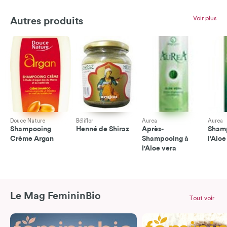
Voir plus
Autres produits
Douce Nature
Béliflor
Aurea
Aurea
Shampooing
Henné de Shiraz
Après-
Sham
Crème Argan
Shampooing à
l'Aloe
l'Aloe vera
Le Mag FemininBio
Tout voir