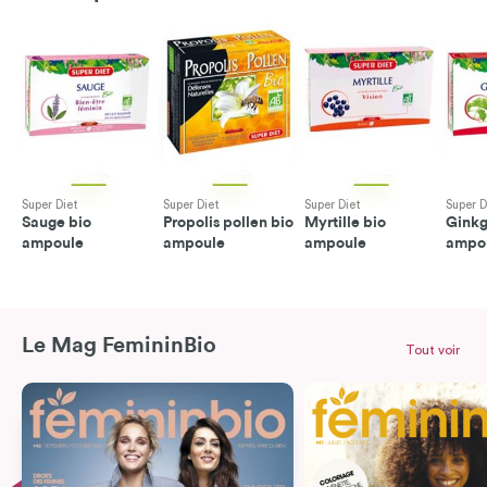
Super Diet
Super Diet
Super Diet
Super D
Sauge bio
Propolis pollen bio
Myrtille bio
Ginkg
ampoule
ampoule
ampoule
ampou
Le Mag FemininBio
Tout voir