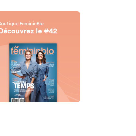
Boutique FemininBio
Découvrez le #42