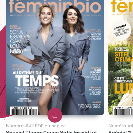
Numéro #42 PDF ou papier
Numéro #41
Spécial "Temps" avec Sofia Essaïdi et
Spécial "