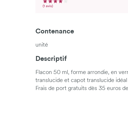
Note moyenne du produit : 4 sur 5
Nombre d'avis
(1 avis)
Contenance
unité
Descriptif
Flacon 50 ml, forme arrondie, en ve
translucide et capot translucide idéal
Frais de port gratuits dès 35 euros