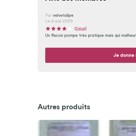
Par
velvetulipe
Le 4 mai 2009
(
Détail
)
Note moyenne du produit : 4 sur 5
Un flacon pompe très pratique mais qui malheur
Je donne 
Autres produits