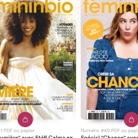
 PDF ou papier
Numéro #40 PDF ou papi
Lumière" avec Stéfi Celma en
Spécial "Chance" ave