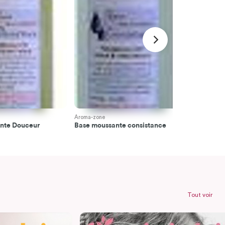
Aroma-zone
Aroma-zone
nte Douceur
Base moussante consistance
Mousse de
Tout voir