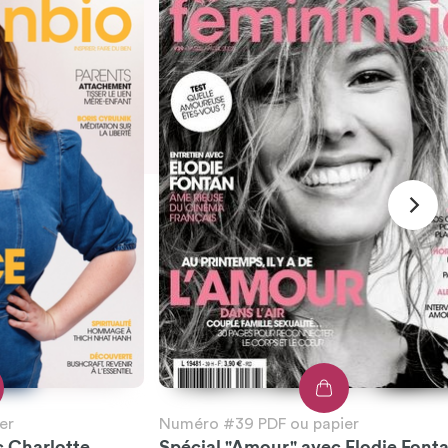
er
Numéro #39 PDF ou papier
c Charlotte
Spécial "Amour" avec Elodie Font