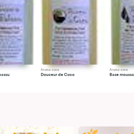
Aroma-zone
Aroma-zone
bassu
Douceur de Coco
Base moussa