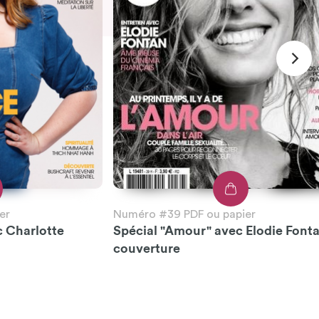
er
Numéro #39 PDF ou papier
c Charlotte
Spécial "Amour" avec Elodie Font
couverture