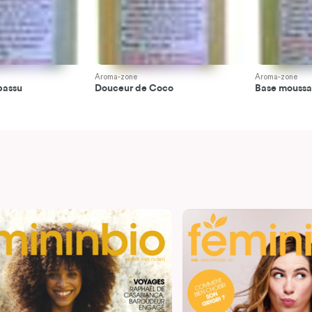
Aroma-zone
Aroma-zone
bassu
Douceur de Coco
Base moussa