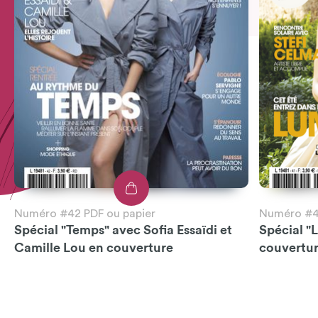
Numéro #42 PDF ou papier
Numéro #41
Spécial "Temps" avec Sofia Essaïdi et
Spécial "
Camille Lou en couverture
couvertu