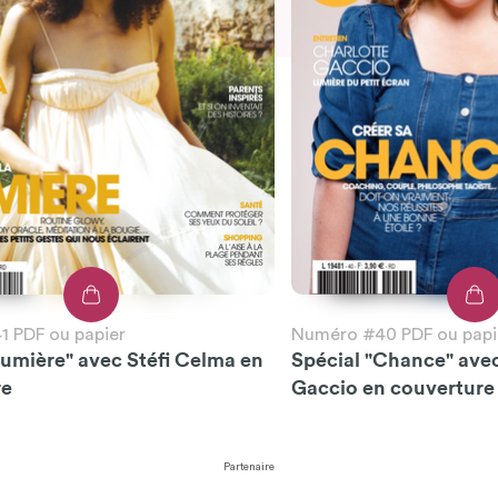
 PDF ou papier
Numéro #40 PDF ou papi
Lumière" avec Stéfi Celma en
Spécial "Chance" ave
re
Gaccio en couverture
Partenaire