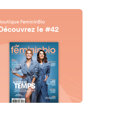
Boutique FemininBio
Découvrez le #42