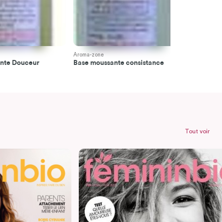
Aroma-zone
Aroma-zone
nte Douceur
Base moussante consistance
Mousse de
Tout voir