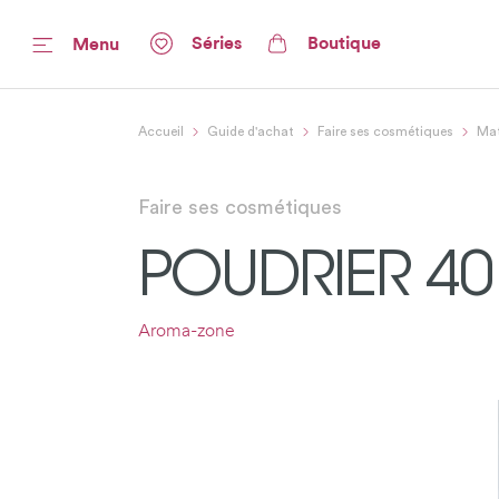
Séries
Boutique
Menu
Accueil
Guide d'achat
Faire ses cosmétiques
Mat
Faire ses cosmétiques
POUDRIER 40
Aroma-zone