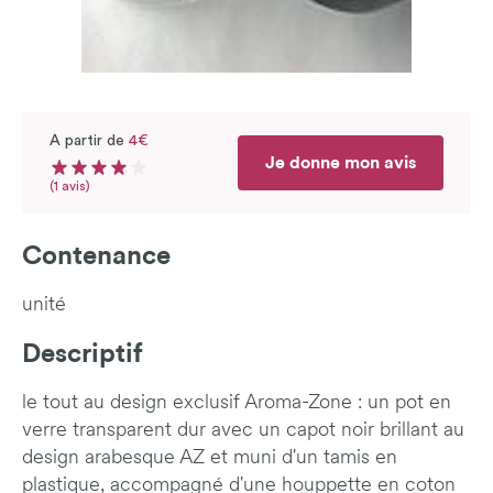
A partir de
4€
Je donne mon avis
Note moyenne du produit : 4 sur 5
Nombre d'avis
(1 avis)
Contenance
unité
Descriptif
le tout au design exclusif Aroma-Zone : un pot en
verre transparent dur avec un capot noir brillant au
design arabesque AZ et muni d'un tamis en
plastique, accompagné d'une houppette en coton