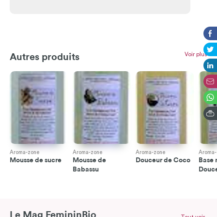
Voir plus
Autres produits
Aroma-zone
Aroma-zone
Aroma-zone
Aroma-
Mousse de sucre
Mousse de
Douceur de Coco
Base 
Babassu
Douc
Le Mag FemininBio