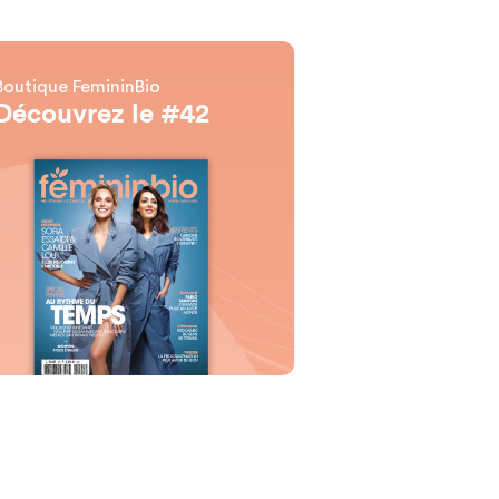
Boutique FemininBio
Découvrez le #42