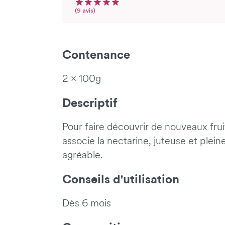
Note moyenne du produit : 5 sur 5
Nombre d'avis
(9 avis)
Contenance
2 x 100g
Descriptif
Pour faire découvrir de nouveaux frui
associe la nectarine, juteuse et plein
agréable.
Conseils d'utilisation
Dès 6 mois