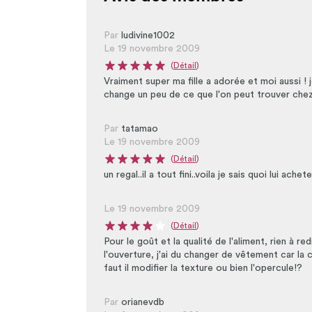
Par
ludivine1002
Le 19 novembre 2009
(
Détail
)
Note moyenne du produit : 5 sur 5
Vraiment super ma fille a adorée et moi aussi ! j
change un peu de ce que l'on peut trouver chez
Par
tatamao
Le 19 novembre 2009
(
Détail
)
Note moyenne du produit : 5 sur 5
un regal..il a tout fini..voila je sais quoi lui achet
Le 19 novembre 2009
(
Détail
)
Note moyenne du produit : 4 sur 5
Pour le goût et la qualité de l'aliment, rien à 
l'ouverture, j'ai du changer de vêtement car la
faut il modifier la texture ou bien l'opercule!?
Par
orianevdb