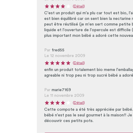
(
Détail
)
Note moyenne du produit : 4 sur 5
C'est un produit qui m'a plu car tout est bio, l
est bien équilibré car on sent bien la nectarine m
peut être réutilisé (je m'en sert comme petite 
liquide et l'ouverture de l'opercule est difficile
plus important mon bébé a adoré cette nouvea
Par
fred55
Le 12 novembre 2009
(
Détail
)
Note moyenne du produit : 5 sur 5
enfin un produit totalement bio meme l'emballa
agreable ni trop peu ni trop sucré bébé a adoré 
Par
marie7169
Le 11 novembre 2009
(
Détail
)
Note moyenne du produit : 4 sur 5
Cette compote a été très appréciée par bébé... 
bébé n'est pas le seul gourmet à la maison!! Je 
découvrir ces petits pots.