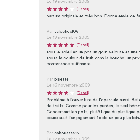
Le 19 novembre 2009
(
Détail
)
Note moyenne du produit : 4 sur 5
parfum originale et très bon. Donne envie de fa
Par
valochecl06
Le 19 novembre 2009
(
Détail
)
Note moyenne du produit : 5 sur 5
tout le soleil en un pot un gout veloute et un
toute la couleur du fruit dans la bouche, un pr
contenance suffisante
Par
bisette
Le 16 novembre 2009
(
Détail
)
Note moyenne du produit : 4 sur 5
Problème à l'ouverture de l'opercule aussi. Bel 
de fruits. Comme pour les purées, le seul bémo
Concernant les pots, plutôt que du plastique 
pousserait l'engagement écolo un peu plus loin..
Par
cahouette13
Le 12 novembre 2009