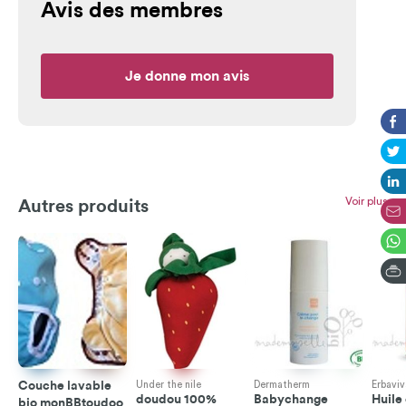
Avis des membres
Je donne mon avis
Voir plus
Autres produits
Couche lavable
Under the nile
Dermatherm
Erbaviv
doudou 100%
Babychange
Huile
bio monBBtoudoo