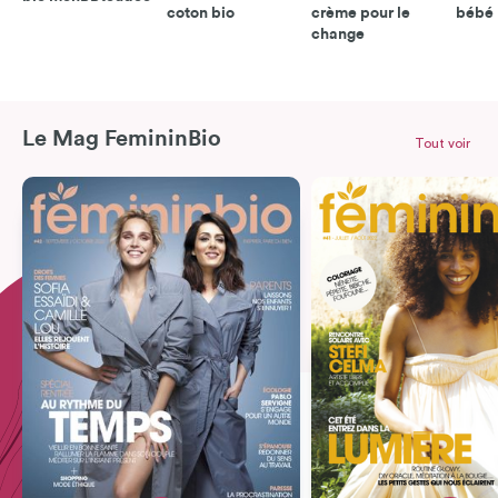
coton bio
crème pour le
bébé
change
Le Mag FemininBio
Tout voir