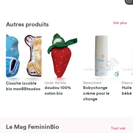
Voir plus
Autres produits
Couche lavable
Under the nile
Dermatherm
Erbaviv
doudou 100%
Babychange
Huile
bio monBBtoudoo
coton bio
crème pour le
bébé
change
Le Mag FemininBio
Tout voir