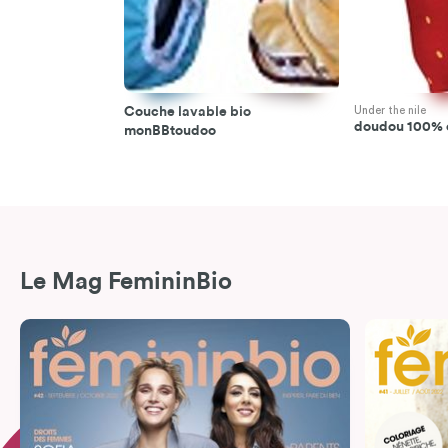
Couche lavable bio
Under the nile
doudou 100% 
monBBtoudoo
Le Mag FemininBio