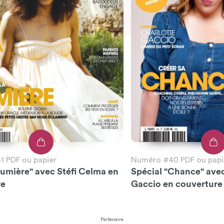
 PDF ou papier
Numéro #40 PDF ou papi
Lumière" avec Stéfi Celma en
Spécial "Chance" ave
re
Gaccio en couverture
Partenaire