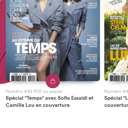
Numéro #42 PDF ou papier
Numéro #41
Spécial "Temps" avec Sofia Essaïdi et
Spécial "
Camille Lou en couverture
couvertu