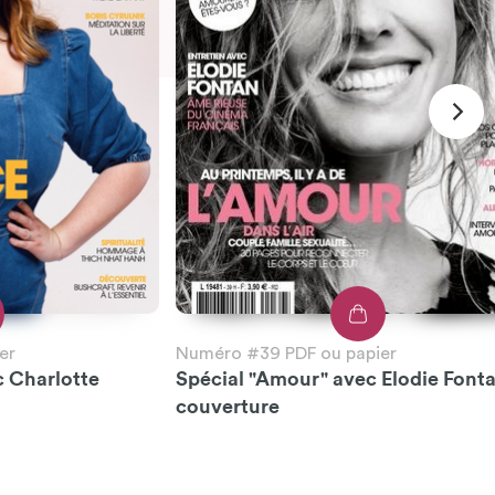
er
Numéro #39 PDF ou papier
c Charlotte
Spécial "Amour" avec Elodie Font
couverture