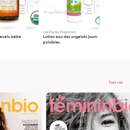
Les Douces Angevines
SO'BiO étic
hevelu bébé
Lotion eau des angelots jours
Savons bé
paisibles
Tout voir