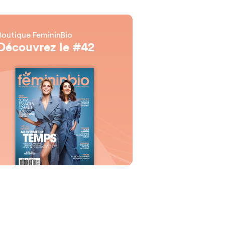
Boutique FemininBio
Découvrez le #42