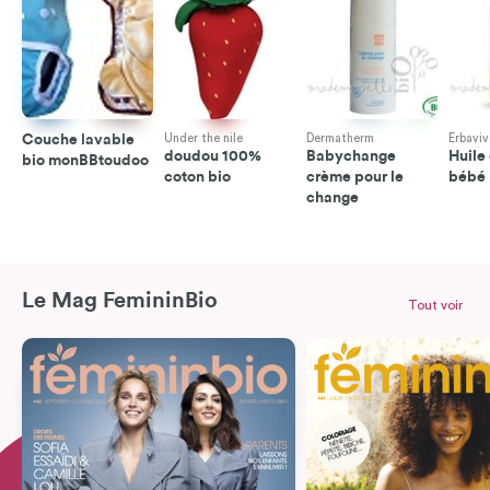
Couche lavable
Under the nile
Dermatherm
Erbaviv
doudou 100%
Babychange
Huile
bio monBBtoudoo
coton bio
crème pour le
bébé
change
Le Mag FemininBio
Tout voir