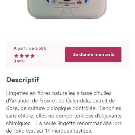
A partir de
9,55€
Je donne mon avis
Note moyenne du produit : 4 sur 5
Nombre d'avis
(1 avis)
Descriptif
Lingettes en fibres naturelles à base d'huiles
d'Amande, de Noix et de Calendula, extrait de
Rose, de culture biologique contrôlée. Blanchies
sans chlore, elles ne comportent pas d'adjuvants
chimiques. La seule lingette recommandée lors
de l'öko test sur 17 marques testées.