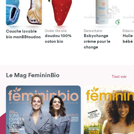
Couche lavable
Under the nile
Dermatherm
Erbaviv
doudou 100%
Babychange
Huile
bio monBBtoudoo
coton bio
crème pour le
bébé
change
Le Mag FemininBio
Tout voir