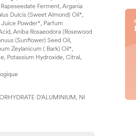
Rapeseedate Ferment, Argania
lus Dulcis (Sweet Almond) Oil*,
 Juice Powder*, Parfum
c Acid, Aniba Rosaeodora (Rosewood
nnuus (Sunflower) Seed Oil,
m Zeylanicum ( Bark) Oil*,
, Potassium Hydroxide, Citral,
ologique
ORHYDRATE D'ALUMINIUM, NI