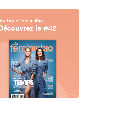
Boutique FemininBio
Découvrez le #42