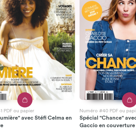
 PDF ou papier
Numéro #40 PDF ou papi
Lumière" avec Stéfi Celma en
Spécial "Chance" ave
re
Gaccio en couverture