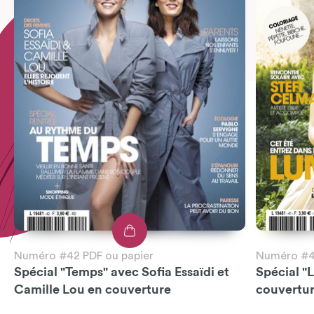
Numéro #42 PDF ou papier
Numéro #41
Spécial "Temps" avec Sofia Essaïdi et
Spécial "
Camille Lou en couverture
couvertu