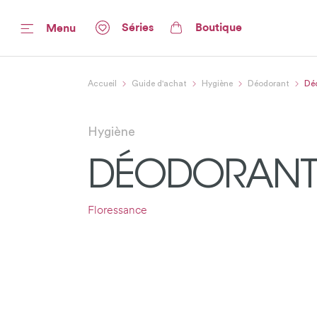
Séries
Boutique
Menu
Accueil
Guide d'achat
Hygiène
Déodorant
Déo
Hygiène
DÉODORANT 
Floressance