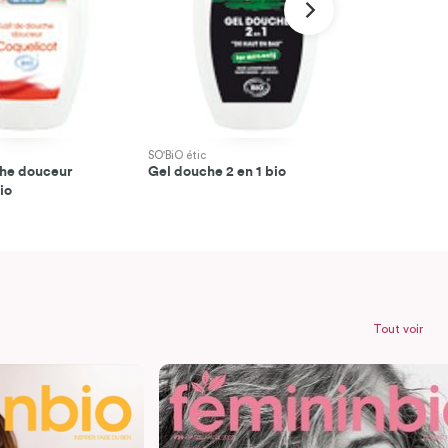
SO'BiO étic
Belle et Bio
che douceur
Gel douche 2 en 1 bio
Mousse de
io
Tout voir