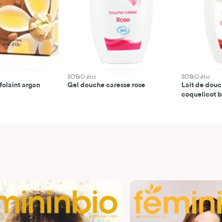
SO'BiO étic
SO'BiO étic
folaint argan
Gel douche caresse rose
Lait de dou
coquelicot b