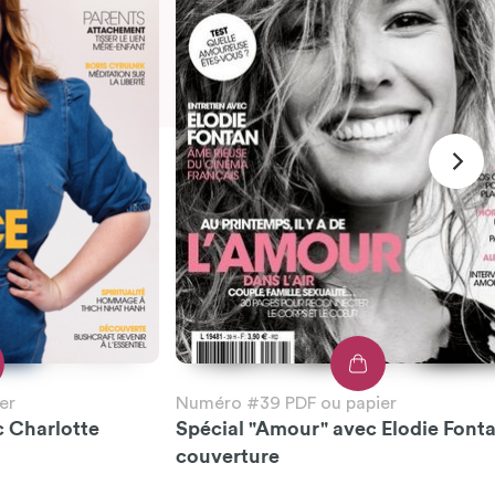
er
Numéro #39 PDF ou papier
c Charlotte
Spécial "Amour" avec Elodie Font
couverture