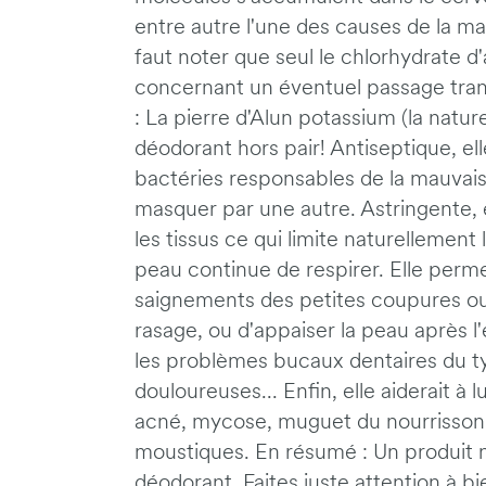
entre autre l'une des causes de la ma
faut noter que seul le chlorhydrate 
concernant un éventuel passage tran
: La pierre d'Alun potassium (la natur
déodorant hors pair! Antiseptique, el
bactéries responsables de la mauvaise
masquer par une autre. Astringente, e
les tissus ce qui limite naturellement 
peau continue de respirer. Elle perm
saignements des petites coupures ou 
rasage, ou d'appaiser la peau après l'
les problèmes bucaux dentaires du t
douloureuses... Enfin, elle aiderait à
acné, mycose, muguet du nourrisson e
moustiques. En résumé : Un produit n
déodorant. Faites juste attention à bi