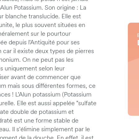
Alun Potassium. Son origine : La
r blanche translucide. Elle est
nite, le plus souvent situées en
énéralement sur le pourtour
sée depuis l'Antiquité pour ses
n car il existe deux types de pierres
ammonium. On ne peut pas les
is uniquement selon leur
éciser avant de commencer que
um mais sous différentes formes, ce
nces ! L'Alun potassium (Potassium
elle. Elle est aussi appelée "sulfate
fate double de potassium et
draté est une forme stable de
eau. Il s'élimine simplement par le
ent de la douche. En effet, il est