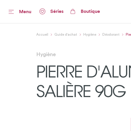
Séries
Boutique
Menu
Accueil
Guide d'achat
Hygiène
Déodorant
Pie
Hygiène
PIERRE D'AL
SALIÈRE 90G 