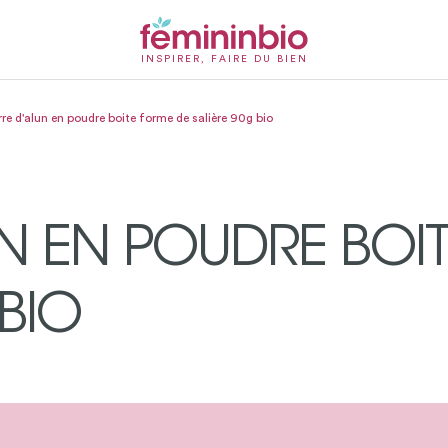
INSPIRER, FAIRE DU BIEN
rre d'alun en poudre boite forme de salière 90g bio
UN EN POUDRE BOI
BIO