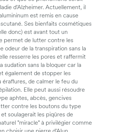
ladie d'Alzheimer. Actuellement, il
d'alumininum est remis en cause
scutané. Ses bienfaits cosmétiques
elle donc) est avant tout un
le permet de lutter contre les
 odeur de la transpiration sans la
lle resserre les pores et raffermit
la sudation sans la bloquer car la
et également de stopper les
éraflures, de calmer le feu du
épilation. Elle peut aussi résoudre
ype aphtes, abcès, gencives
 lutter contre les boutons du type
t soulagerait les piqûres de
aturel "miracle" à privilégier comme
en choisir une pierre d'Alun