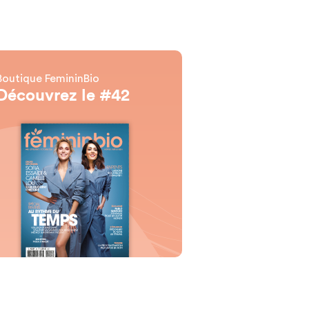
Boutique FemininBio
Découvrez le #42