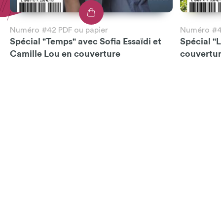
Numéro #42 PDF ou papier
Numéro #41
Spécial "Temps" avec Sofia Essaïdi et
Spécial "
Camille Lou en couverture
couvertu