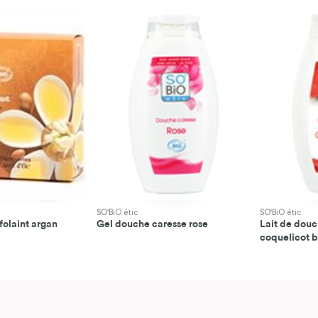
SO'BiO étic
SO'BiO étic
folaint argan
Gel douche caresse rose
Lait de dou
coquelicot b