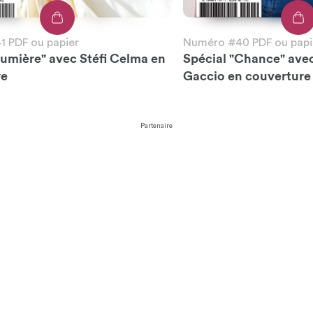
 PDF ou papier
Numéro #40 PDF ou papi
Lumière" avec Stéfi Celma en
Spécial "Chance" ave
re
Gaccio en couverture
Partenaire