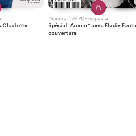
er
Numéro #39 PDF ou papier
c Charlotte
Spécial "Amour" avec Elodie Font
couverture