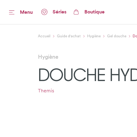
Séries
Boutique
Menu
Accueil
Guide d'achat
Hygiène
Gel douche
Do
Hygiène
DOUCHE HY
Themis