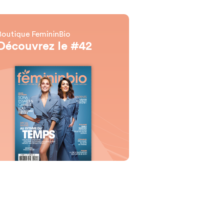
Boutique FemininBio
Découvrez le #42