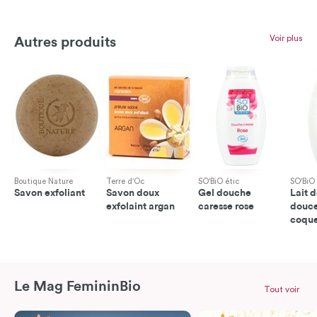
Voir plus
Autres produits
Boutique Nature
Terre d'Oc
SO'BiO étic
SO'BiO 
Savon exfoliant
Savon doux
Gel douche
Lait 
exfolaint argan
caresse rose
douc
coque
Le Mag FemininBio
Tout voir