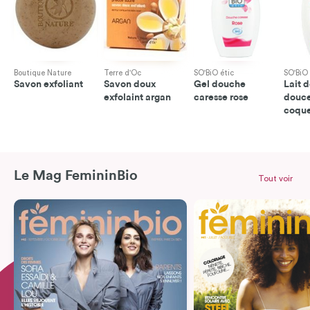
Boutique Nature
Terre d'Oc
SO'BiO étic
SO'BiO 
Savon exfoliant
Savon doux
Gel douche
Lait 
exfolaint argan
caresse rose
douc
coque
Le Mag FemininBio
Tout voir