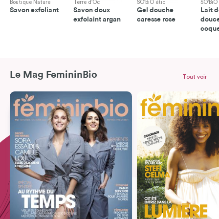
Boutique Nature
Terre d'Oc
SO'BiO étic
SO'BiO 
Savon exfoliant
Savon doux
Gel douche
Lait 
exfolaint argan
caresse rose
douc
coque
Le Mag FemininBio
Tout voir