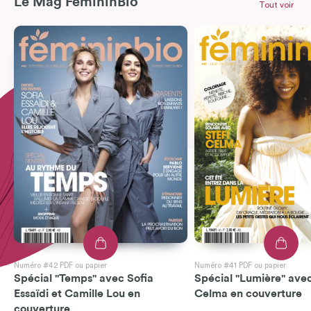
Le Mag FemininBio
Tout voir
Numéro #42 PDF ou papier
Numéro #41 PDF ou papier
Spécial "Temps" avec Sofia
Spécial "Lumière" avec
Essaïdi et Camille Lou en
Celma en couverture
couverture