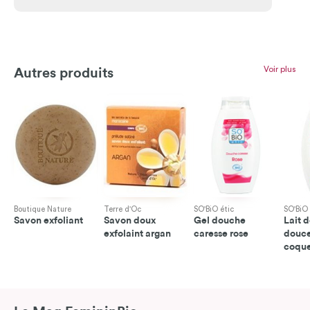
Voir plus
Autres produits
Boutique Nature
Terre d'Oc
SO'BiO étic
SO'BiO 
Savon exfoliant
Savon doux
Gel douche
Lait 
exfolaint argan
caresse rose
douc
coque