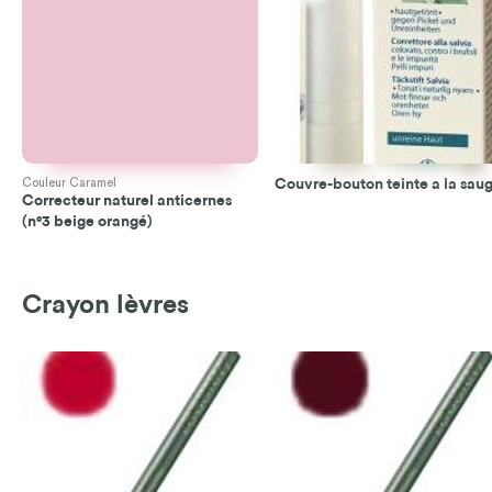
Couleur Caramel
Couvre-bouton teinte a la sau
Correcteur naturel anticernes
(n°3 beige orangé)
Crayon lèvres