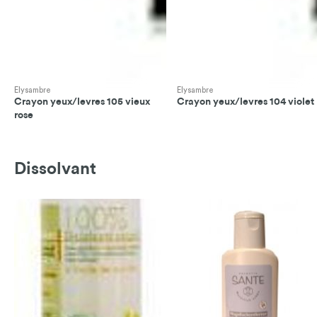
Elysambre
Elysambre
Crayon yeux/levres 105 vieux
Crayon yeux/levres 104 violet
rose
Dissolvant