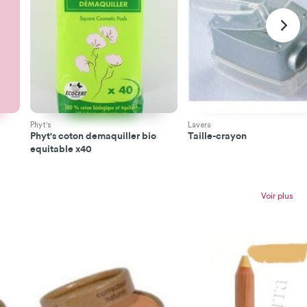
Phyt's
Lavera
Phyt's coton demaquiller bio
Taille-crayon
equitable x40
Voir plus