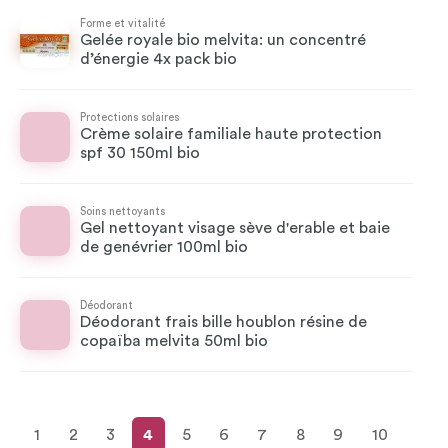
Forme et vitalité
Gelée royale bio melvita: un concentré
d’énergie 4x pack bio
Protections solaires
Crème solaire familiale haute protection
spf 30 150ml bio
Soins nettoyants
Gel nettoyant visage sève d'erable et baie
de genévrier 100ml bio
Déodorant
Déodorant frais bille houblon résine de
copaïba melvita 50ml bio
1
2
3
4
5
6
7
8
9
10