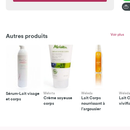
Voir plus
Autres produits
Sérum-Lait visage
Melvita
Weleda
Weled
Crème soyeuse
Lait Corps
Lait 
et corps
corps
nourrissant à
vivifi
l’argousier